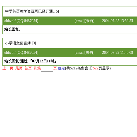
中学英语教学资源网已经开通..[5]
oldwolf
[QQ:8487054]
[
email
][
来自
]
2004-07-25 13:52:55
站长回复
:
小学语文留言簿.[3]
oldwolf
[QQ:8487054]
[
email
][
来自
]
2004-07-22 11:45:08
站长回复
:通过.『07月22日11时』
上一页
尾页
首页
到第
页
确定
(共5212条留言,分
522
页显示)