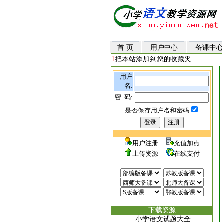
首 页
用户中心
备课中
1
把本站添加到您的收藏夹
用户
名:
密 码:
是否保存用户名和密码
用户注册
充值加点
上传资源
在线支付
下载资源
·
小学语文试题大全