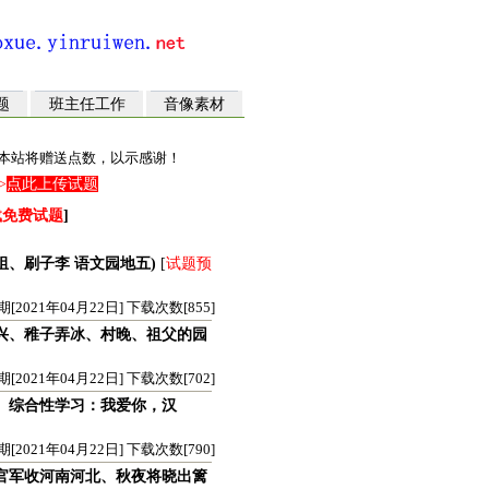
题
班主任工作
音像素材
本站将赠送点数，以示感谢！
>
点此上传试题
载免费试题
]
、刷子李 语文园地五)
[
试题预
21年04月22日] 下载次数[855]
兴、稚子弄冰、村晚、祖父的园
21年04月22日] 下载次数[702]
、综合性学习：我爱你，汉
21年04月22日] 下载次数[790]
官军收河南河北、秋夜将晓出篱