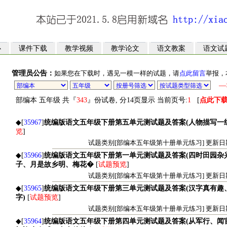
心
课件下载
教学视频
教学论文
语文教案
语文试
管理员公告：
如果您在下载时，遇见一模一样的试题，请
点此留言
举报，
—
部编本 五年级 共『
343
』份试卷, 分14页显示 当前页号:
1
[
点此下
◆[
35967
]
统编版语文五年级下册第五单元测试题及答案(人物描写一组
览
]
试题类别[部编本五年级第十册单元练习] 更新日期[20
◆[
35966
]
统编版语文五年级下册第一单元测试题及答案(四时田园杂
子、月是故乡明、梅花�
[
试题预览
]
试题类别[部编本五年级第十册单元练习] 更新日期[20
◆[
35965
]
统编版语文五年级下册第三单元测试题及答案(汉字真有趣
字)
[
试题预览
]
试题类别[部编本五年级第十册单元练习] 更新日期[20
◆[
35964
]
统编版语文五年级下册第四单元测试题及答案(从军行、闻