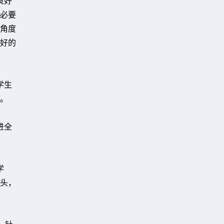
良好
必要
角度
好的
学生
。
进全
学
头，