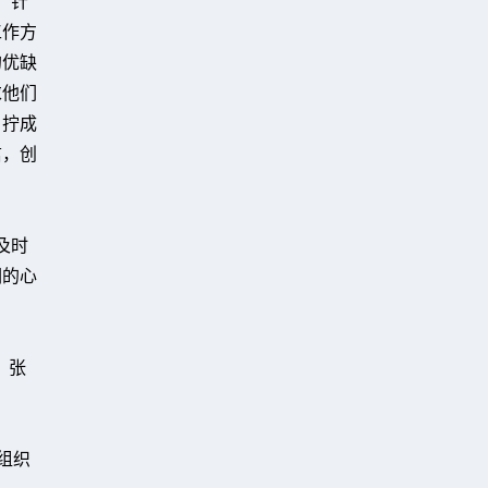
，针
工作方
的优缺
求他们
，拧成
信，创
及时
们的心
、张
组织