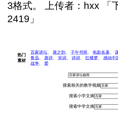
3格式。 上传者：hxx 
2419」
百家讲坛
、
唐之韵
、
子午书简
、
电影名著
、
热门
鲁迅
、
唐诗
、
宋词
、
诗词
、
红楼梦
、
感动中
素材
战争
、
爱
搜索相关的教学视频
搜索小学文摘
搜索中学文摘