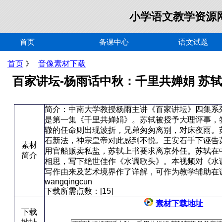
小学语文教学资源网 htt
首页
备课中心
语文试题
首页
》
音像素材下载
百家讲坛-杨雨话中秋：千里共婵娟 苏
简介：中南大学教授杨雨主讲《百家讲坛》四集系列
是第一集《千里共婵娟》。苏轼被授予大理评事，
辙的任命则出现波折，兄弟匆匆离别，对床夜雨。
石新法，神宗皇帝对此感到不悦。王安石手下诬告
素材
用官船贩卖私盐，苏轼上书要求离京外任。苏轼在
简介
相思，写下绝世佳作《水调歌头》。本视频对《水
写作由来及艺术境界作了详解，可作为教学辅助在
wangqingcun
下载所需点数：[15]
素材下载地址
下载