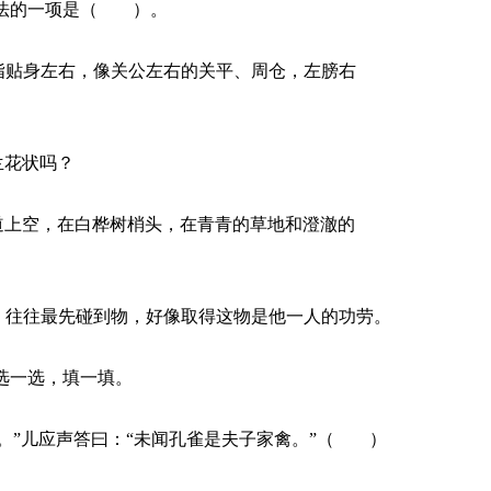
手法的一项是（ ）。
指贴身左右，像关公左右的关平、周仓，左膀右
兰花状吗？
道上空，在白桦树梢头，在青青的草地和澄澈的
，往往最先碰到物，好像取得这物是他一人的功劳。
选一选，填一填。
果。”儿应声答曰：“未闻孔雀是夫子家禽。”（ ）