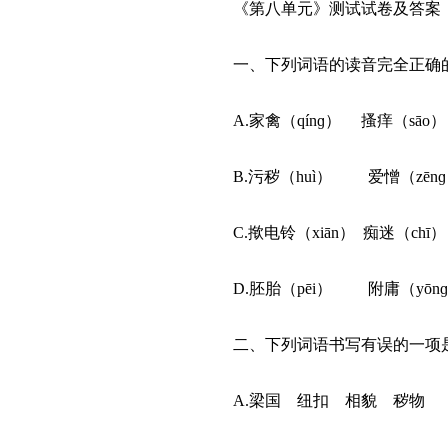
《第八单元》测试试卷及答案
一、下列词语的读音完全正确
A.家禽（qínɡ） 搔痒（sāo
B.污秽（huì） 爱憎（zē
C.揿电铃（xiān） 痴迷（chī
D.胚胎（pēi） 附庸（yōn
二、下列词语书写有误的一
A.梁国 纽扣 相貌 秽物