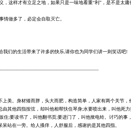
讲究道义，这样才有立足之地，如果只是一味地看重“利”，是不是太
义的事情做多了，必定会自取灭亡。
话给我们的生活带来了许多的快乐,请你也为同学们讲一则笑话吧!
___________________________________________
不上美。身材矮而胖，头大而肥，构造简单，人家有两个关节，
总由其他四指按弦，却叫他相帮扶住琴身;水要喷出来，叫他死力
扳住;要读书了，叫他翻书页;要进门了，叫他揿电铃。讨巧的事
呆呆站在一旁。给人搔痒，人舒服后，感谢的是其他四指。