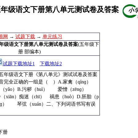
版五年级语文下册第八单元测试卷及答案
源网
→
试题下载
→
单元练习
版五年级语文下册第八单元测试卷及答案
(五年级下
册 部编本)
试题下载地址1
下载地址2
小学五年级语文下册《第八单元》测试试卷及答案
音完全正确的一组是（ ）A.家禽（qínɡ）
窕（yǎo）B.污秽（huì） 爱憎（zēnɡ）
（xiān）痴迷（chī） 祸患（huò）D.胚胎（p
nɡ） 琴弦（xuán）二、下列词语书写有误
下册