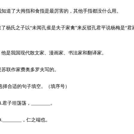
我知道了大拇指和食指是最厉害的，其他手指都没什么用。
了杨氏之子以“未闻孔雀是夫子家禽”来反驳孔君平说杨梅是“君
。
，他是我国现代散文家、漫画家、书法家和翻译家。
是苏联作家费奥多罗夫写的。
选择合适的句子填空。（填序号）
B.君子坦荡荡，________。
.________，仁之端也。