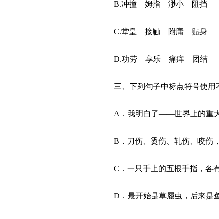
B.冲撞 姆指 渺小 阻挡
C.堂皇 接触 附庸 贴身
D.功劳 享乐 痛痒 团结
三、下列句子中标点符号使用
A．我明白了——世界上的重
B．刀伤、烫伤、轧伤、咬伤
C．一只手上的五根手指，各
D．最开始是草履虫，后来是