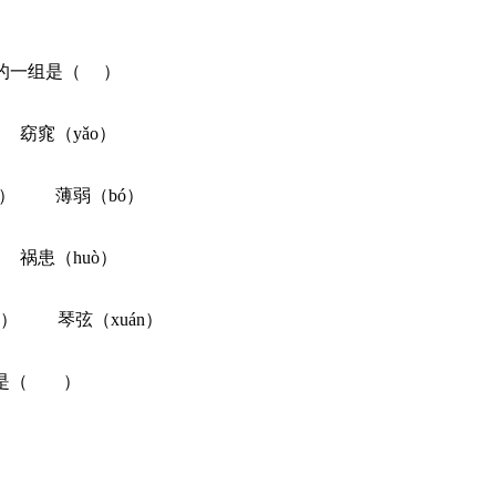
的一组是（ ）
） 窈窕（yǎo）
nɡ） 薄弱（bó）
） 祸患（huò）
ɡ） 琴弦（xuán）
项是（ ）