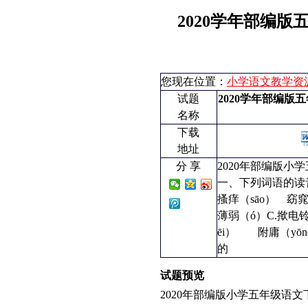
2020学年部编
您现在位置：
小学语文教学资
试题
2020学年部编
名称
下载
地址
分 享
2020年部编版
一、下列词语的读
搔痒（sāo） 窈
薄弱（ó）C.揿电铃
ēi） 附庸（yō
的
试题预览
2020年部编版小学五年级语文