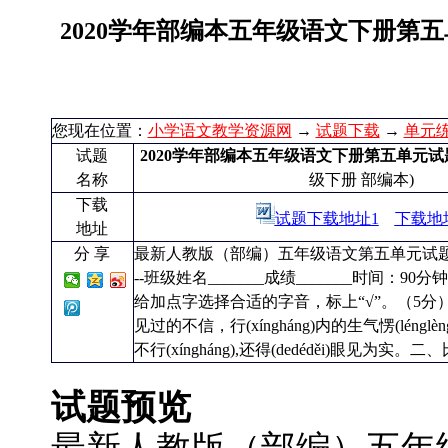
2020学年部编本五年级语文下册第五
您现在位置：
小学语文教学资源网
→
试题下载
→
单元
试题
2020学年部编本五年级语文下册第五单元试题
名称
级下册 部编本)
下载
试题下载地址1
下载地
地址
分 享
最新人教版（部编）五年级语文第五单元试题（B）
--班级姓名_______成绩_______时间：90
给加点字选择合适的字音，标上“√”。（5分）行(x
见过的不信，行(xíngháng)内的生气愣(léng
不行(xíngháng),还得(dedéděi)眼见为实
试题预览