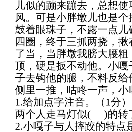
儿似的蹦来蹦去，总想使
风。可是小胖墩儿也是个
鼓着眼珠子，不露一点儿
四圈，终于三抓两挠，揪
了当，当胖墩我膀大腰粗
顶，硬是扳不动他。小嘎
子去钩他的腿，不料反给
侧里一推，咕咚一声，小
1.给加点字注音。（1分）
两个人走马灯似( )的转
2.小嘎子与人摔跤