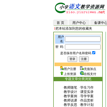
首 页
用户中心
备课中
1
把本站添加到您的收藏夹
用户
名:
密 码:
是否保存用户名和密码
用户注册
充值加点
上传资源
在线支付
专题文章分类浏览
·
教师随笔
·
学生习作
·
教学设计
·
课堂实录
·
教学案例
·
导学学案
·
教师说课
·
作品赏析
·
教学反思
·
教学计划