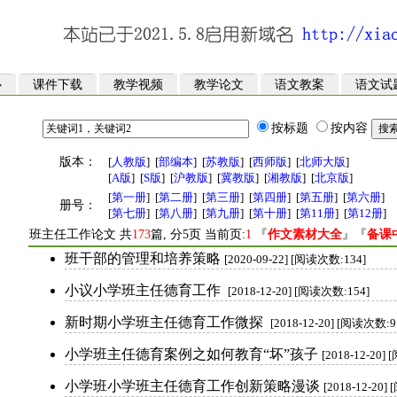
心
课件下载
教学视频
教学论文
语文教案
语文试
按标题
按内容
版本：
[
人教版
]
[
部编本
]
[
苏教版
]
[
西师版
]
[
北师大版
]
[
A版
]
[
S版
]
[
沪教版
]
[
冀教版
]
[
湘教版
]
[
北京版
]
[
第一册
]
[
第二册
]
[
第三册
]
[
第四册
]
[
第五册
]
[
第六册
]
册号：
[
第七册
]
[
第八册
]
[
第九册
]
[
第十册
]
[
第11册
]
[
第12册
]
班主任工作论文 共
173
篇, 分5页 当前页:
1
『
作文素材大全
』『
备课
班干部的管理和培养策略
[2020-09-22] [阅读次数:134]
小议小学班主任德育工作
[2018-12-20] [阅读次数:154]
新时期小学班主任德育工作微探
[2018-12-20] [阅读次数:9
小学班主任德育案例之如何教育“坏”孩子
[2018-12-20]
小学班小学班主任德育工作创新策略漫谈
[2018-12-20