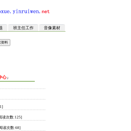
题
班主任工作
音像素材
中心
』
1]
 [阅读次数:125]
] [阅读次数:68]