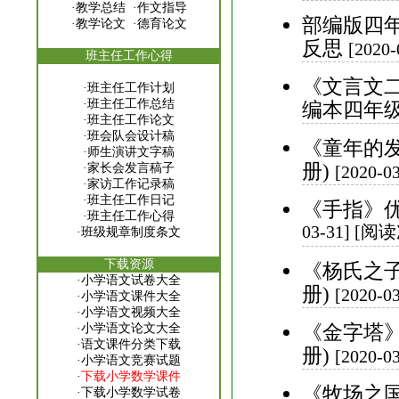
·
教学总结
·
作文指导
部编版四
·
教学论文
·
德育论文
反思
[2020
班主任工作心得
《文言文
·
班主任工作计划
·
班主任工作总结
编本四年
·
班主任工作论文
·
班会队会设计稿
《童年的
·
师生演讲文字稿
册)
·
家长会发言稿子
[2020-
·
家访工作记录稿
·
班主任工作日记
《手指》优
·
班主任工作心得
03-31] [阅
·
班级规章制度条文
下载资源
《杨氏之
·
小学语文试卷大全
册)
[2020-
·
小学语文课件大全
·
小学语文视频大全
《金字塔
·
小学语文论文大全
·
语文课件分类下载
册)
[2020-
·
小学语文竞赛试题
·
下载小学数学课件
《牧场之
·
下载小学数学试卷