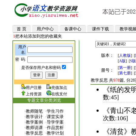
首 页
用户中心
备课中心
课件下载
教学视
1
把本站添加到您的收藏夹
用户
名:
版本：
[
人教版
]
[
密 码:
[
A版
]
[
S版
是否保存用户名和密码
[
第一册
]
[
册号：
[
第七册
]
[
教学反思 共
978
篇, 分2
用户注册
充值加点
《纸的发明
上传资源
在线支付
数:45]
专题文章分类浏览
《青山不老
·
教师随笔
·
学生习作
·
教学设计
·
课堂实录
次数:106]
·
教学案例
·
导学学案
·
教师说课
·
作品赏析
《清贫》教
·
教学反思
·
教学计划