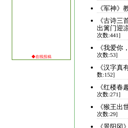
《军神》教
《古诗三
出篱门迎凉
次数:441]
《我爱你，
次数:53]
◆
在线投稿
《汉字真有
数:152]
《红楼春趣
次数:271]
《猴王出世
次数:29]
《景阳冈》