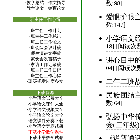
数:98]
·
教学总结
·
作文指导
·
教学论文
·
德育论文
爱眼护眼主
班主任工作心得
数:147]
·
班主任工作计划
·
班主任工作总结
小学语文经
·
班主任工作论文
18] [阅读次数
·
班会队会设计稿
·
师生演讲文字稿
讲心目中的
·
家长会发言稿子
·
家访工作记录稿
04] [阅读次数
·
班主任工作日记
·
班主任工作心得
二年二班
·
班级规章制度条文
下载资源
民族团结主
·
小学语文试卷大全
数:64]
·
小学语文课件大全
·
小学语文视频大全
弘扬中华
·
小学语文论文大全
·
语文课件分类下载
会(二年级)
·
小学语文竞赛试题
·
下载小学数学课件
《说普通
·
下载小学数学试卷