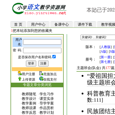
首 页
用户中心
备课中心
课件下载
教学视
1
把本站添加到您的收藏夹
用户
名:
版本：
[
人教版
]
[
密 码:
[
A版
]
[
S版
是否保存用户名和密码
[
第一册
]
[
册号：
[
第七册
]
[
主题班会(队会) 共
177
篇
用户注册
充值加点
“爱祖国担
上传资源
在线支付
级主题班会
专题文章分类浏览
科普教育主
·
教师随笔
·
学生习作
·
教学设计
·
课堂实录
数:111]
·
教学案例
·
导学学案
·
教师说课
·
作品赏析
民族团结主
·
教学反思
·
教学计划