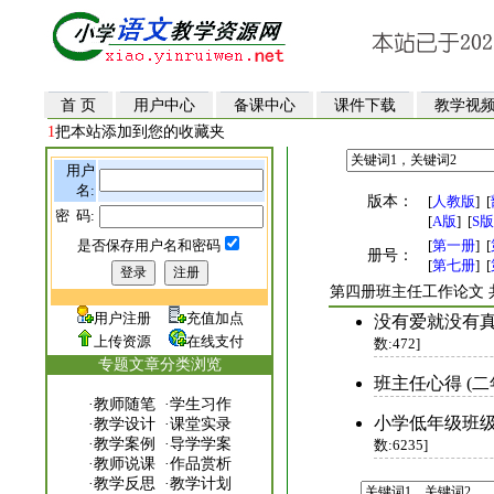
首 页
用户中心
备课中心
课件下载
教学视
1
把本站添加到您的收藏夹
用户
名:
版本：
[
人教版
]
[
密 码:
[
A版
]
[
S版
是否保存用户名和密码
[
第一册
]
[
册号：
[
第七册
]
[
第四册班主任工作论文 
用户注册
充值加点
没有爱就没有
上传资源
在线支付
数:472]
专题文章分类浏览
班主任心得 (二
·
教师随笔
·
学生习作
小学低年级班级
·
教学设计
·
课堂实录
·
教学案例
·
导学学案
数:6235]
·
教师说课
·
作品赏析
·
教学反思
·
教学计划