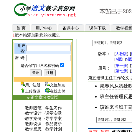
首 页
用户中心
备课中心
课件下载
教学视
1
把本站添加到您的收藏夹
用户
名:
版本：
[
人教版
]
[
密 码:
[
A版
]
[
S版
是否保存用户名和密码
[
第一册
]
[
册号：
[
第七册
]
[
第五册班主任工作论文 
用户注册
充值加点
愿春风从我处吹
上传资源
在线支付
班主任管理反思
专题文章分类浏览
该谁来当班干部
·
教师随笔
·
学生习作
·
教学设计
·
课堂实录
·
教学案例
·
导学学案
·
教师说课
·
作品赏析
·
教学反思
·
教学计划