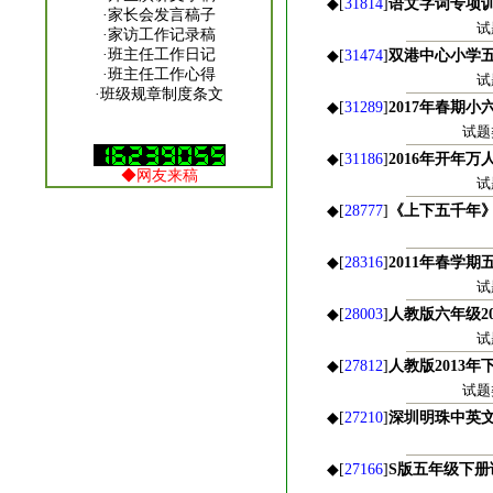
◆[
31814
]
语文字词专项
·
家长会发言稿子
试
·
家访工作记录稿
·
班主任工作日记
◆[
31474
]
双港中心小学
·
班主任工作心得
试
·
班级规章制度条文
◆[
31289
]
2017年春期
试题
◆[
31186
]
2016年开年
◆
网友来稿
试
◆[
28777
]
《上下五千年
◆[
28316
]
2011年春学
试
◆[
28003
]
人教版六年级2
试
◆[
27812
]
人教版2013
试题
◆[
27210
]
深圳明珠中英文
◆[
27166
]
S版五年级下册