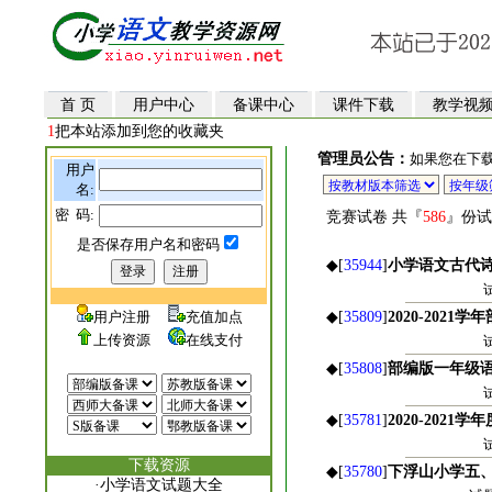
首 页
用户中心
备课中心
课件下载
教学视
1
把本站添加到您的收藏夹
管理员公告：
如果您在下
用户
名:
密 码:
竞赛试卷 共『
586
』份试
是否保存用户名和密码
◆[
35944
]
小学语文古代
用户注册
充值加点
◆[
35809
]
2020-202
上传资源
在线支付
◆[
35808
]
部编版一年级
◆[
35781
]
2020-20
下载资源
◆[
35780
]
下浮山小学五
·
小学语文试题大全