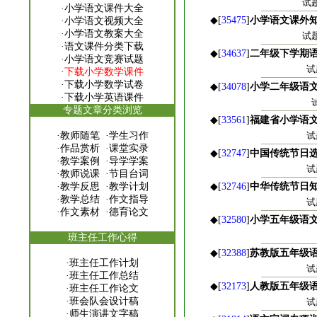
试题
·
小学语文课件大全
◆[
35475
]
小学语文课外
·
小学语文视频大全
·
小学语文教案大全
试题
·
语文课件分类下载
◆[
34637
]
二年级下学期语
·
小学语文竞赛试题
试
·
下载小学数学课件
·
下载小学数学试卷
◆[
34078
]
小学二年级语
·
下载小学英语课件
专题文章分类浏览
◆[
33561
]
福建省小学语
·
教师随笔
·
学生习作
试
·
作品赏析
·
课堂实录
◆[
32747
]
中国传统节日
·
教学案例
·
导学学案
试
·
教师说课
·
节目台词
·
教学反思
·
教学计划
◆[
32746
]
中华传统节日
·
教学总结
·
作文指导
试
·
作文素材
·
德育论文
◆[
32580
]
小学五年级语
班主任工作心得
◆[
32388
]
苏教版五年级
·
班主任工作计划
试
·
班主任工作总结
◆[
32173
]
人教版五年级
·
班主任工作论文
·
班会队会设计稿
试
·
师生演讲文字稿